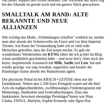
viel dieser Support den Artists bedeutet. Die Vorfreude auf ihren Gig
bei der Altonale ist gerade noch mal ein ganzes Stück gewachsen.
SMALLTALK AM RAND: ALTE
BEKANNTE UND NEUE
ALLIANZEN
Wie wichtig das Motto „Verbindungen schaffen“ wirklich ist, merkte
man aber abseits der Scheinwerfer im Foyer und vor dem Imperial
Theater. Am Rand der Veranstaltung habe ich so viele tolle
Menschen getroffen, dass die Zeit kaum reichte. Es gab ein
wunderbares Wiedersehen mit
KYNG
(über die ich ja hier im Blog
schon ausführlich geschrieben habe –
und zwar hier
). Aber auch der
kurze, inspirierende Austausch mit
MIK
,
Sarife
und
Less
hat mal
wieder gezeigt, wie eng verzahnt, supportive und kreativ die
Hamburger Szene abseits des Mainstreams agiert.
Der physische Pokal ist bei
KRACH+GETÖSE
eben nur die
Eintrittskarte. Neben den 2.500 Euro Preisgeld wartet auf die fünf
Acts ein maßgeschneidertes, zwölfmonatiges Förderprogramm mit
Mentorings, Studioslots und Festivalbuchungen. Dass das
funktioniert, beweisen ehemalige Preisträger*innen wie Nina
Chuba, FINNA, Mariybu, Sophia Kennedy oder Ilgen-Nur.