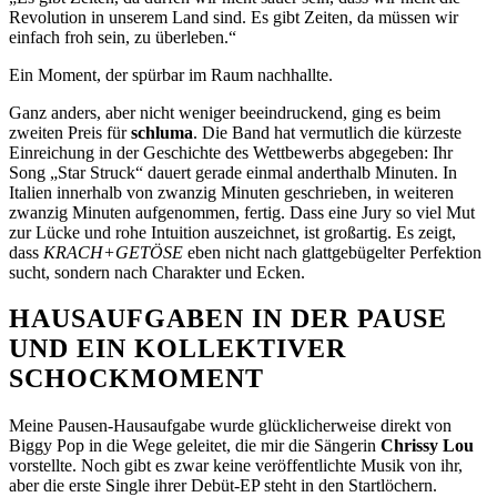
Revolution in unserem Land sind. Es gibt Zeiten, da müssen wir
einfach froh sein, zu überleben.“
Ein Moment, der spürbar im Raum nachhallte.
Ganz anders, aber nicht weniger beeindruckend, ging es beim
zweiten Preis für
schluma
. Die Band hat vermutlich die kürzeste
Einreichung in der Geschichte des Wettbewerbs abgegeben: Ihr
Song „Star Struck“ dauert gerade einmal anderthalb Minuten. In
Italien innerhalb von zwanzig Minuten geschrieben, in weiteren
zwanzig Minuten aufgenommen, fertig. Dass eine Jury so viel Mut
zur Lücke und rohe Intuition auszeichnet, ist großartig. Es zeigt,
dass
KRACH+GETÖSE
eben nicht nach glattgebügelter Perfektion
sucht, sondern nach Charakter und Ecken.
HAUSAUFGABEN IN DER PAUSE
UND EIN KOLLEKTIVER
SCHOCKMOMENT
Meine Pausen-Hausaufgabe wurde glücklicherweise direkt von
Biggy Pop
in die Wege geleitet, die mir die Sängerin
Chrissy Lou
vorstellte. Noch gibt es zwar keine veröffentlichte Musik von ihr,
aber die erste Single ihrer Debüt-EP steht in den Startlöchern.