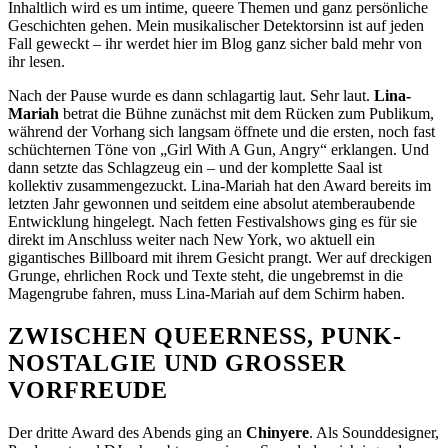
Inhaltlich wird es um intime, queere Themen und ganz persönliche
Geschichten gehen. Mein musikalischer Detektorsinn ist auf jeden
Fall geweckt – ihr werdet hier im Blog ganz sicher bald mehr von
ihr lesen.
Nach der Pause wurde es dann schlagartig laut. Sehr laut.
Lina-
Mariah
betrat die Bühne zunächst mit dem Rücken zum Publikum,
während der Vorhang sich langsam öffnete und die ersten, noch fast
schüchternen Töne von „Girl With A Gun, Angry“ erklangen. Und
dann setzte das Schlagzeug ein – und der komplette Saal ist
kollektiv zusammengezuckt. Lina-Mariah hat den Award bereits im
letzten Jahr gewonnen und seitdem eine absolut atemberaubende
Entwicklung hingelegt. Nach fetten Festivalshows ging es für sie
direkt im Anschluss weiter nach New York, wo aktuell ein
gigantisches Billboard mit ihrem Gesicht prangt. Wer auf dreckigen
Grunge, ehrlichen Rock und Texte steht, die ungebremst in die
Magengrube fahren, muss Lina-Mariah auf dem Schirm haben.
ZWISCHEN QUEERNESS, PUNK-
NOSTALGIE UND GROSSER V
ORFREUDE
Der dritte Award des Abends ging an
Chinyere
.
Als Sounddesigner,