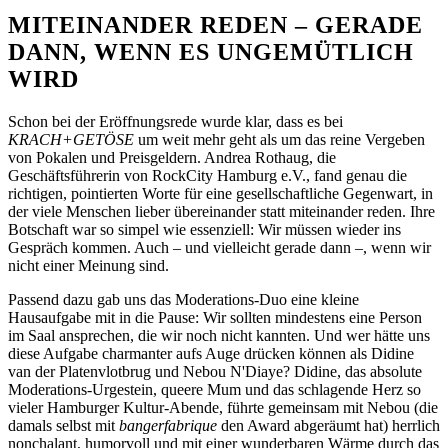
MITEINANDER REDEN – GERADE
DANN, WENN ES UNGEMÜTLICH
WIRD
Schon bei der Eröffnungsrede wurde klar, dass es bei
KRACH+GETÖSE
um weit mehr geht als um das reine Vergeben
von Pokalen und Preisgeldern.
Andrea Rothaug
, die
Geschäftsführerin von
RockCity Hamburg e.V.
, fand genau die
richtigen, pointierten Worte für eine gesellschaftliche Gegenwart, in
der viele Menschen lieber übereinander statt miteinander reden. Ihre
Botschaft war so simpel wie essenziell: Wir müssen wieder ins
Gespräch kommen. Auch – und vielleicht gerade dann –, wenn wir
nicht einer Meinung sind.
Passend dazu gab uns das Moderations-Duo eine kleine
Hausaufgabe mit in die Pause: Wir sollten mindestens eine Person
im Saal ansprechen, die wir noch nicht kannten. Und wer hätte uns
diese Aufgabe charmanter aufs Auge drücken können als
Didine
van der Platenvlotbrug
und
Nebou N'Diaye
? Didine, das absolute
Moderations-Urgestein, queere Mum und das schlagende Herz so
vieler Hamburger Kultur-Abende, führte gemeinsam mit Nebou (die
damals selbst mit
bangerfabrique
den Award abgeräumt hat) herrlich
nonchalant, humorvoll und mit einer wunderbaren Wärme durch das