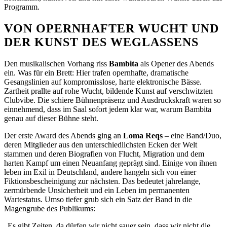
Programm.
VON OPERNHAFTER WUCHT UND
DER KUNST DES WEGLASSENS
Den musikalischen Vorhang riss
Bambita
als Opener des Abends
ein. Was für ein Brett: Hier trafen opernhafte, dramatische
Gesangslinien auf kompromisslose, harte elektronische Bässe.
Zartheit prallte auf rohe Wucht, bildende Kunst auf verschwitzten
Clubvibe. Die schiere Bühnenpräsenz und Ausdruckskraft waren so
einnehmend, dass im Saal sofort jedem klar war, warum Bambita
genau auf dieser Bühne steht.
Der erste Award des Abends ging an
Loma Reqs
– eine Band/Duo,
deren Mitglieder aus den unterschiedlichsten Ecken der Welt
stammen und deren Biografien von Flucht, Migration und dem
harten Kampf um einen Neuanfang geprägt sind. Einige von ihnen
leben im Exil in Deutschland, andere hangeln sich von einer
Fiktionsbescheinigung zur nächsten. Das bedeutet jahrelange,
zermürbende Unsicherheit und ein Leben im permanenten
Wartestatus. Umso tiefer grub sich ein Satz der Band in die
Magengrube des Publikums:
„Es gibt Zeiten, da dürfen wir nicht sauer sein, dass wir nicht die