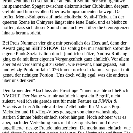
Produzent und DJ schraubt er an einem Sound, der sich irgendwo
im spannenden Spagat zwischen elektronischer Clubkultur, deepem
Gefühl und humorvollen Überraschungsmomenten bewegt. Da
treffen Meme-Snippets auf melancholische Synth-Flächen. In der
queeren Szene ist Chinyere längst eine feste Bank, und es bleibt zu
hoffen, dass sich dieser Sound nun auch weit über die Genregrenzen
hinaus herumspricht.
Bei Preis Nummer vier ging mir persönlich das Herz auf, denn der
Award ging an
SHIT SHOW
. Da schlug bei mir natürlich sofort die
eigene Punk-Sozialisation durch (und ich schätze, Andrea Rothaug
ging es da mit ihrer eigenen Vergangenheit ganz ähnlich). Vor allem
aber tat es verdammt gut zu sehen, wie relevant, unangepasst, laut
und witzig Punk im Jahr 2026 immer noch sein kann – verpackt mit
genau der richtigen Portion „Uns doch völlig egal, was die anderen
über uns denken“.
Den krönenden Abschluss der Preisträger*innen machte schließlich
NVCHT
. Der Name war mir natürlich längst ein Begriff, nicht
zuletzt, weil ich sie gerade erst für mein Feature zu
FINNA &
Friends
auf der Altonale auf dem Zettel hatte. Ihr Mix aus Pop-
Melodien und Hip-Hop-Vibes getragen von einer wahnsinnig
starken Stimme bleibt einfach sofort hängen. Noch schöner war es
aber, nach der Verleihung kurz mit ihr zu quatschen und diese
ungefilterte, riesige Freude mitzuerleben. Da merkt man einfach, wie