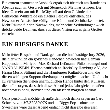
Ein extrem spannender Ausblick ergab sich für mich am Rande des
Abends auch im Gespräch mit Sternekoch
Matthias Gfrörer
. Die
Idee: Gemeinsam mit RockCity soll auf dem Gelände der
Gutsküche Wulksfelde
ein eigenes Festival entstehen, das
Newcomer-Artists eine völlig neue Bühne und Sichtbarkeit bietet.
Mehr Räume für den Nachwuchs, mehr echte Verbindungen – ich
drücke beide Daumen, dass aus dieser Vision etwas ganz Großes
entsteht.
EIN RIESIGES DANKE
Mein fetter Respekt und Dank geht an die hochkarätige Jury 2026,
die hier wirklich ein goldenes Händchen bewiesen hat: Demian
Kappenstein, Mariybu, Max Richard Leßmann, Philo Tsoungui und
VANDALISBIN. Ebenso natürlich an RockCity Hamburg e.V., die
Haspa Musik Stiftung und die Hamburger Kulturförderung, die
diesen wichtigen Support überhaupt erst möglich machen. Und nicht
zu vergessen die vielen unermüdlichen Hände hinter den Kulissen,
die dafür sorgen, dass sich dieser Abend jedes Jahr gleichermaßen
hochprofessionell, herzlich und ein bisschen magisch anfühlt.
Ganz persönlich möchte ich außerdem noch danke sagen an
Caro
Schwarz
von
MUSICSPOTS
und an Biggy Pop – ohne eure
Sweetness wäre dieser Abend einfach nicht dasselbe gewesen.